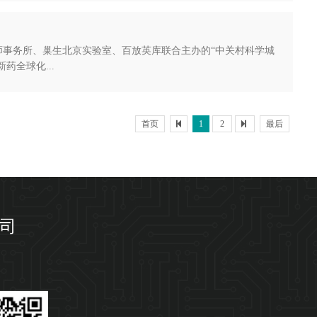
师事务所、巢生北京实验室、百放英库联合主办的“中关村科学城
全球化...
首页
1
2
最后
司