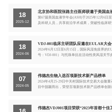
北京协和医院张路主任医师获邀于美国血液学年
18
第67届美国血液学年会(ASH)于2025年12
2025-12
及科研人员，共享前沿学术成果，突破性临床研
VDJ-001临床主研团队应邀在EULAR大
18
2024年6月12日至6月15日，国际风湿免疫界
2024-06
号：VDJ-001）与托珠单抗在活动性类风湿关
伟德杰生物入选百项新技术新产品榜单
07
2024年4月25-29日中关村国际技术交易大
2024-05
目中脱颖而出，荣登百项新技术新产品榜单创新药
伟德杰VDJ001项目荣获“2023年首都十
16