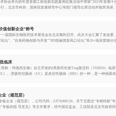
技术协会举办的年度首都工程创新实践案例征集活动中荣获“2023年首都十
行，北京市科协、国务院发展研究中心等部门领导出席活动并致辞演讲。首
投资价值创新企业”称号
a Expo 2024 第十一届国际生物医药技术展览会在北京顺利召开。此次大会
”、“自免药物创新与开发”“BD投融资新风口论坛”等20+场深度细分论坛
获批临床
司（简称：伟德杰生物）自主开发的I类新药长效Treg激活剂（VDJ010
itis，UC）。溃疡性结肠炎（UC）是炎症性肠病（IBD）的一种，是一种病因未
企业（规范层）
板企业（规范层），公司代码：ZJTX000130。关于北股交“专精特新
”专板的指 导意见》等文件要求，经中国证监会、工信部及北京市政府同意.