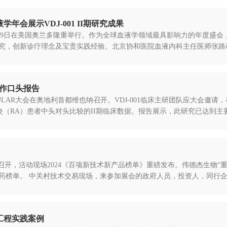
会展示VDJ-001 II期研究成果
月6日至9日在美国奥兰多隆重举行。作为全球血液学领域最具影响力的年度盛会，
究，创新诊疗理念及宝贵实践经验。北京协和医院血液内科主任医师张路教授
会作口头报告
的EULAR大会在奥地利首都维也纳召开。VDJ-001临床主研团队应大会邀请
节炎（RA）患者中头对头比较的II期临床数据。报告展示，此研究已达到主要
会隆重召开，活动现场2024《百项新技术新产品榜单》重磅发布。伟德杰生物
榜单。 中关村技术交易现场，来参加展会的政府人员，投资人，同行企业，
佳工程实践案例