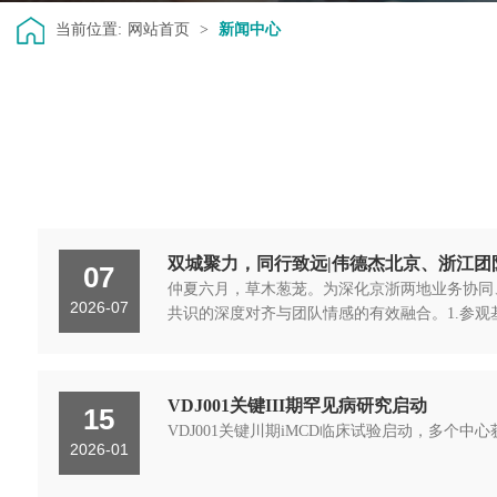
当前位置:
网站首页
>
新闻中心
双城聚力，同行致远|伟德杰北京、浙江团
07
仲夏六月，草木葱茏。为深化京浙两地业务协同
2026-07
共识的深度对齐与团队情感的有效融合。1.参观
VDJ001关键III期罕见病研究启动
15
VDJ001关键川期iMCD临床试验启动，多
2026-01