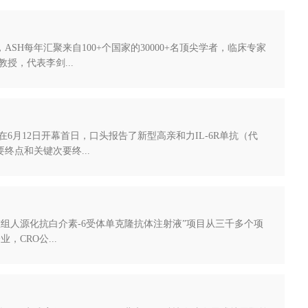
ASH每年汇聚来自100+个国家的30000+名顶尖学者，临床专家
，代表李剑...
，在6月12日开幕首日，口头报告了新型高亲和力IL-6R单抗（代
终点和关键次要终...
“重组人源化抗白介素-6受体单克隆抗体注射液”项目从三千多个项
CRO公...