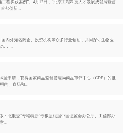
佳工程实践案例”。4月12日，“北京工程科技人才发展成就展暨首
都创新...
汇聚了发改委、国内外知名药企、投资机构等众多行业领袖，共同探讨生物医
，...
）临床试验申请，获得国家药品监督管理局药品审评中心（CDE）的批
明的、直肠和...
”专版：北股交“专精特新”专板是根据中国证监会办公厅、工信部办
..