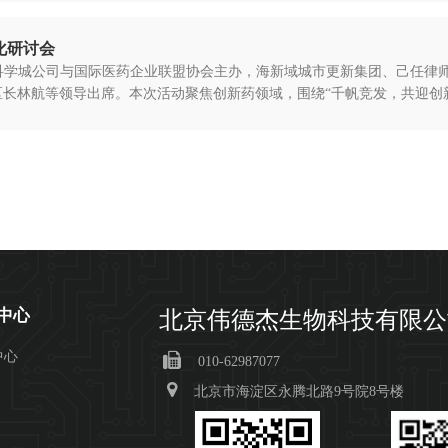
化研讨会
村科学城公司与国际医药企业联盟协会主办，海新域城市更新集团、己任律
长林航等领导出席。本次活动聚焦创新药领域，围绕“千帆竞发，共迎创新药
中心
北京伟德杰生物科技有限公
中心
010-62987077
北京市海淀区永腾北路9号院8号楼